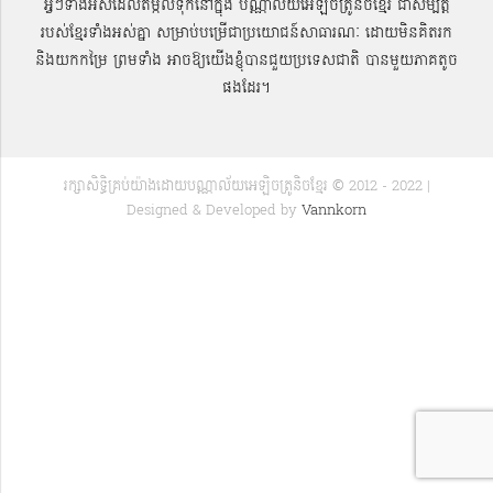
អ្វីៗទាំងអស់ដែលតម្កល់ទុកនៅក្នុង បណ្ណាល័យអេឡិចត្រូនិចខ្មែរ ជាសម្បតិ្ត
របស់ខ្មែរទាំងអស់គ្នា សម្រាប់បម្រើជាប្រយោជន៍សាធារណៈ ដោយមិនគិតរក
និងយកកម្រៃ ព្រមទាំង អាចឱ្យយើងខ្ញុំបានជួយប្រទេសជាតិ បានមួយភាគតូច
ផងដែរ។
រក្សាសិទ្ធិគ្រប់យ៉ាងដោយបណ្ណាល័យអេឡិចត្រូនិចខ្មែរ © 2012 - 2022 |
Designed & Developed by
Vannkorn