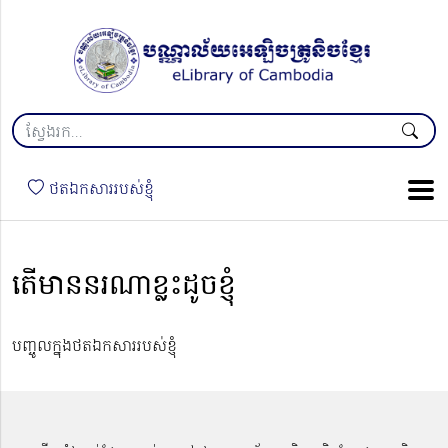
ថតឯកសាររបស់ខ្ញុំ
តើមាននរណាខ្លះដូចខ្ញុំ
បញ្ចូលក្នុងថតឯកសាររបស់ខ្ញុំ