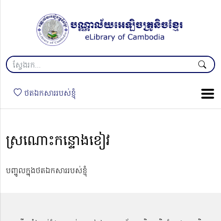
ថតឯកសាររបស់ខ្ញុំ
ស្រណោះកន្ទោងខៀវ
បញ្ចូលក្នុងថតឯកសាររបស់ខ្ញុំ