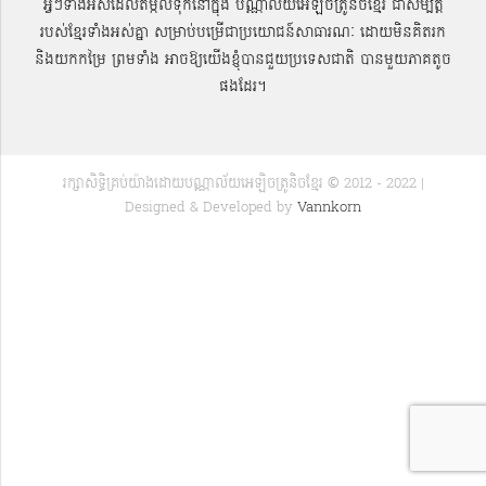
អ្វីៗទាំងអស់ដែលតម្កល់ទុកនៅក្នុង បណ្ណាល័យអេឡិចត្រូនិចខ្មែរ ជាសម្បតិ្ត
របស់ខ្មែរទាំងអស់គ្នា សម្រាប់បម្រើជាប្រយោជន៍សាធារណៈ ដោយមិនគិតរក
និងយកកម្រៃ ព្រមទាំង អាចឱ្យយើងខ្ញុំបានជួយប្រទេសជាតិ បានមួយភាគតូច
ផងដែរ។
រក្សាសិទ្ធិគ្រប់យ៉ាងដោយបណ្ណាល័យអេឡិចត្រូនិចខ្មែរ © 2012 - 2022 |
Designed & Developed by
Vannkorn