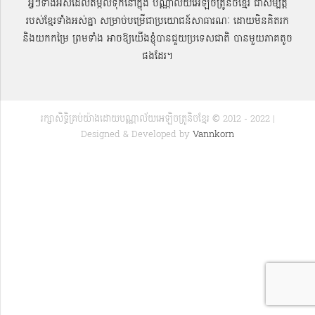
អ្វីៗទាំងអស់ដែលតម្កល់ទុកនៅក្នុង បណ្ណាល័យអេឡិចត្រូនិចខ្មែរ ជាសម្បតិ្ត
របស់ខ្មែរទាំងអស់គ្នា សម្រាប់បម្រើជាប្រយោជន៍សាធារណៈ ដោយមិនគិតរក
និងយកកម្រៃ ព្រមទាំង អាចឱ្យយើងខ្ញុំបានជួយប្រទេសជាតិ បានមួយភាគតូច
ផងដែរ។
រក្សាសិទ្ធិគ្រប់យ៉ាងដោយបណ្ណាល័យអេឡិចត្រូនិចខ្មែរ © 2012 - 2022 |
Designed & Developed by
Vannkorn