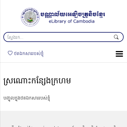
ថតឯកសាររបស់ខ្ញុំ
ស្រណោះកន្សែងក្រហម
បញ្ចូលក្នុងថតឯកសាររបស់ខ្ញុំ