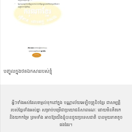
បញ្ចូលក្នុងថតឯកសាររបស់ខ្ញុំ
អ្វីៗទាំងអស់ដែលតម្កល់ទុកនៅក្នុង បណ្ណាល័យអេឡិចត្រូនិចខ្មែរ ជាសម្បតិ្ត
របស់ខ្មែរទាំងអស់គ្នា សម្រាប់បម្រើជាប្រយោជន៍សាធារណៈ ដោយមិនគិតរក
និងយកកម្រៃ ព្រមទាំង អាចឱ្យយើងខ្ញុំបានជួយប្រទេសជាតិ បានមួយភាគតូច
ផងដែរ។