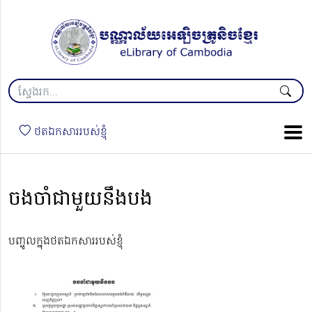
ថតឯកសាររបស់ខ្ញុំ
ចងចាំជាមួយនឹងបង
បញ្ចូលក្នុងថតឯកសាររបស់ខ្ញុំ