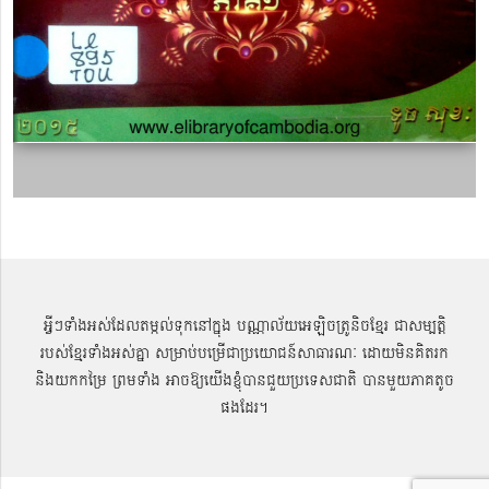
អ្វីៗទាំងអស់ដែលតម្កល់ទុកនៅក្នុង បណ្ណាល័យអេឡិចត្រូនិចខ្មែរ ជាសម្បតិ្ត
របស់ខ្មែរទាំងអស់គ្នា សម្រាប់បម្រើជាប្រយោជន៍សាធារណៈ ដោយមិនគិតរក
និងយកកម្រៃ ព្រមទាំង អាចឱ្យយើងខ្ញុំបានជួយប្រទេសជាតិ បានមួយភាគតូច
ផងដែរ។