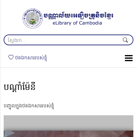
ថតឯកសាររបស់ខ្ញុំ
បណ្តាំម៉ែនី
បញ្ចូលក្នុងថតឯកសាររបស់ខ្ញុំ