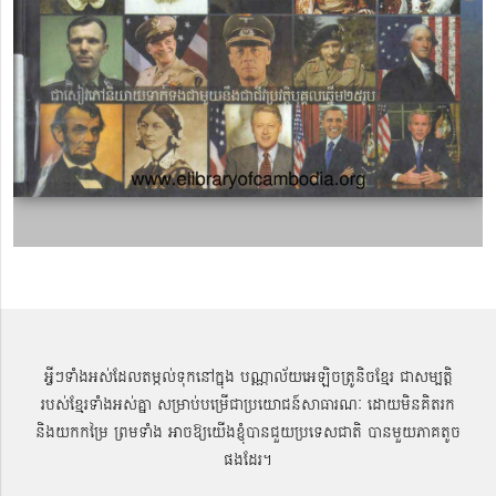
អ្វីៗទាំងអស់ដែលតម្កល់ទុកនៅក្នុង បណ្ណាល័យអេឡិចត្រូនិចខ្មែរ ជាសម្បតិ្ត
របស់ខ្មែរទាំងអស់គ្នា សម្រាប់បម្រើជាប្រយោជន៍សាធារណៈ ដោយមិនគិតរក
និងយកកម្រៃ ព្រមទាំង អាចឱ្យយើងខ្ញុំបានជួយប្រទេសជាតិ បានមួយភាគតូច
ផងដែរ។