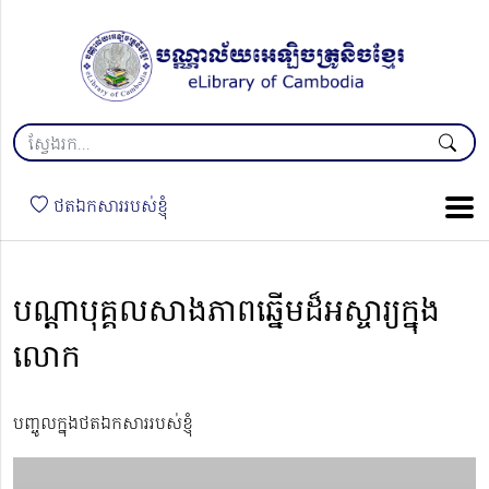
ថតឯកសាររបស់ខ្ញុំ
បណ្ដាបុគ្គលសាងភាពឆ្នើមដ៏អស្ចារ្យក្នុង
លោក
បញ្ចូលក្នុងថតឯកសាររបស់ខ្ញុំ