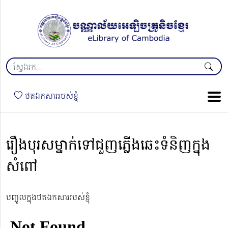
ថតឯកសាររបស់ខ្ញុំ
រឿងបុរសម្នាក់ទៅជួញភ្លើងឆេះទំនិញក្នុង
សំពៅ
បញ្ចូលក្នុងថតឯកសាររបស់ខ្ញុំ