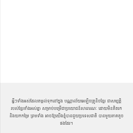
អ្វីៗទាំងអស់ដែលតម្កល់ទុកនៅក្នុង បណ្ណាល័យអេឡិចត្រូនិចខ្មែរ ជាសម្បតិ្ត
របស់ខ្មែរទាំងអស់គ្នា សម្រាប់បម្រើជាប្រយោជន៍សាធារណៈ ដោយមិនគិតរក
និងយកកម្រៃ ព្រមទាំង អាចឱ្យយើងខ្ញុំបានជួយប្រទេសជាតិ បានមួយភាគតូច
ផងដែរ។