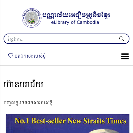
ថតឯកសាររបស់ខ្ញុំ
ហ៊ានបរាជ័យ
បញ្ចូលក្នុងថតឯកសាររបស់ខ្ញុំ