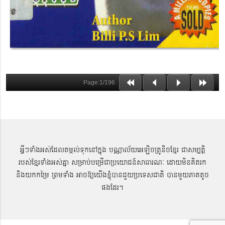
អ្វីៗទាំងអស់ដែលតម្កល់ទុកនៅក្នុង បណ្ណាល័យអេឡិចត្រូនិចខ្មែរ ជាសម្បតិ្ត
របស់ខ្មែរទាំងអស់គ្នា សម្រាប់បម្រើជាប្រយោជន៍សាធារណៈ ដោយមិនគិតរក
និងយកកម្រៃ ព្រមទាំង អាចឱ្យយើងខ្ញុំបានជួយប្រទេសជាតិ បានមួយភាគតូច
ផងដែរ។