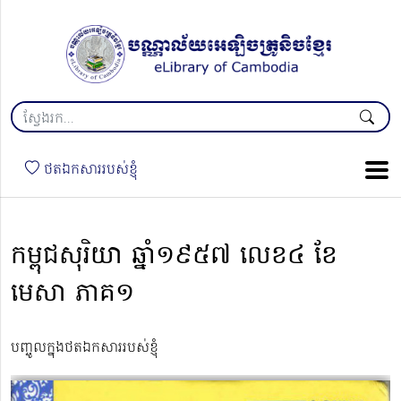
ថតឯកសាររបស់ខ្ញុំ
កម្ពុជសុរិយា ឆ្នាំ១៩៥៧ លេខ៤ ខែ
មេសា ភាគ១
បញ្ចូលក្នុងថតឯកសាររបស់ខ្ញុំ