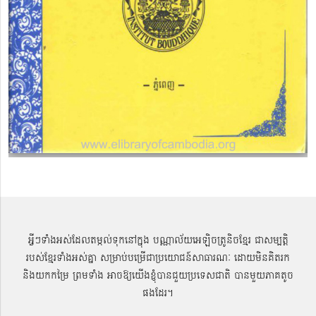
អ្វីៗទាំងអស់ដែលតម្កល់ទុកនៅក្នុង បណ្ណាល័យអេឡិចត្រូនិចខ្មែរ ជាសម្បតិ្ត
របស់ខ្មែរទាំងអស់គ្នា សម្រាប់បម្រើជាប្រយោជន៍សាធារណៈ ដោយមិនគិតរក
និងយកកម្រៃ ព្រមទាំង អាចឱ្យយើងខ្ញុំបានជួយប្រទេសជាតិ បានមួយភាគតូច
ផងដែរ។