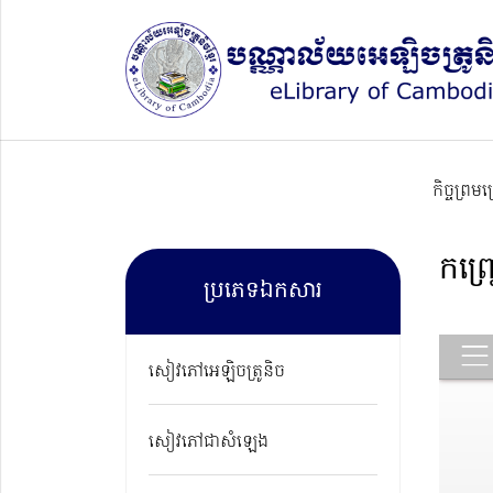
កិច្ចព្រម
កញ្រ
ប្រភេទឯកសារ
សៀវភៅអេឡិចត្រូនិច
សៀវភៅជាសំឡេង