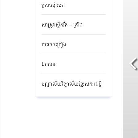
ក្របសៀវភៅ
សាស្ត្រាស្លឹករឹត – ក្រាំង
មរតកចម្រៀង
ឯកសារ
បណ្ណាល័យវិទ្យាល័យខ្មែរសករាជថ្មី​