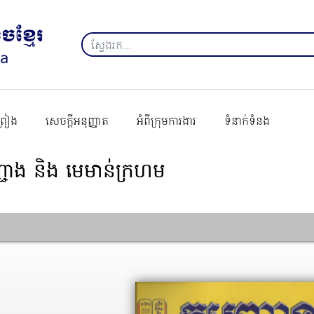
ព្រៀង
សេចក្ដីអនុញ្ញាត
អំពីក្រុមការងារ
ទំនាក់ទំនង
្ជោង និង មេមាន់ក្រហម