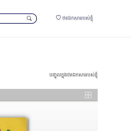
ថតឯកសាររបស់ខ្ញុំ
បញ្ចូលក្នុងថតឯកសាររបស់ខ្ញុំ