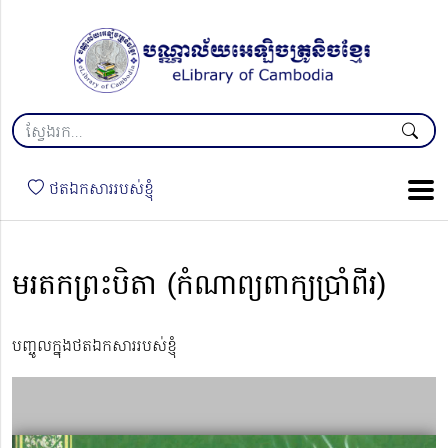
ថតឯកសាររបស់ខ្ញុំ
មរតកព្រះបិតា (កំណាព្យពាក្យប្រាំពីរ)
បញ្ចូលក្នុងថតឯកសាររបស់ខ្ញុំ