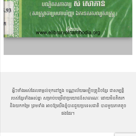
អ្វីៗទាំងអស់ដែលតម្កល់ទុកនៅក្នុង បណ្ណាល័យអេឡិចត្រូនិចខ្មែរ ជាសម្បតិ្ត
របស់ខ្មែរទាំងអស់គ្នា សម្រាប់បម្រើជាប្រយោជន៍សាធារណៈ ដោយមិនគិតរក
និងយកកម្រៃ ព្រមទាំង អាចឱ្យយើងខ្ញុំបានជួយប្រទេសជាតិ បានមួយភាគតូច
ផងដែរ។