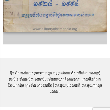
អ្វីៗទាំងអស់ដែលតម្កល់ទុកនៅក្នុង បណ្ណាល័យអេឡិចត្រូនិចខ្មែរ ជាសម្បតិ្ត
របស់ខ្មែរទាំងអស់គ្នា សម្រាប់បម្រើជាប្រយោជន៍សាធារណៈ ដោយមិនគិតរក
និងយកកម្រៃ ព្រមទាំង អាចឱ្យយើងខ្ញុំបានជួយប្រទេសជាតិ បានមួយភាគតូច
ផងដែរ។