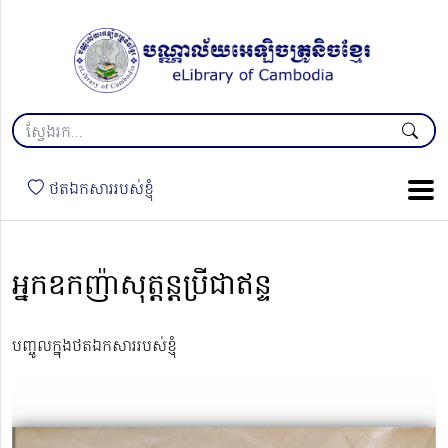
ថតឯកសាររបស់ខ្ញុំ
អ្នកឧកញ៉ាសុត្តន្តប្រីជាឥន្ទ
បញ្ចូលក្នុងថតឯកសាររបស់ខ្ញុំ