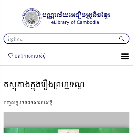
ថតឯកសាររបស់ខ្ញុំ
ភស្តុតាងក្នុងរឿងព្រហ្មទណ្ឌ
បញ្ចូលក្នុងថតឯកសាររបស់ខ្ញុំ