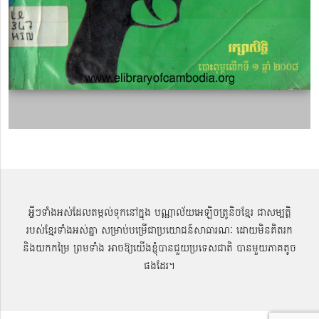
អ្វីៗទាំងអស់ដែលតម្កល់ទុកនៅក្នុង បណ្ណាល័យអេឡិចត្រូនិចខ្មែរ ជាសម្បតិ្ត
របស់ខ្មែរទាំងអស់គ្នា សម្រាប់បម្រើជាប្រយោជន៍សាធារណៈ ដោយមិនគិតរក
និងយកកម្រៃ ព្រមទាំង អាចឱ្យយើងខ្ញុំបានជួយប្រទេសជាតិ បានមួយភាគតូច
ផងដែរ។