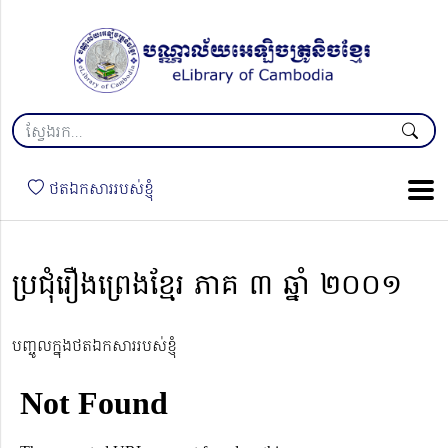
ថតឯកសាររបស់ខ្ញុំ
ប្រជុំរឿងព្រេងខ្មែរ ភាគ ៣ ឆ្នាំ ២០០១
បញ្ចូលក្នុងថតឯកសាររបស់ខ្ញុំ