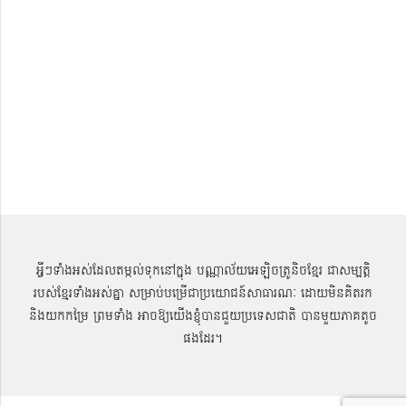
អ្វីៗទាំងអស់ដែលតម្កល់ទុកនៅក្នុង បណ្ណាល័យអេឡិចត្រូនិចខ្មែរ ជាសម្បតិ្ត
របស់ខ្មែរទាំងអស់គ្នា សម្រាប់បម្រើជាប្រយោជន៍សាធារណៈ ដោយមិនគិតរក
និងយកកម្រៃ ព្រមទាំង អាចឱ្យយើងខ្ញុំបានជួយប្រទេសជាតិ បានមួយភាគតូច
ផងដែរ។