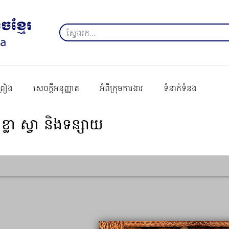
ព្រៀង
សេចក្ដីអនុញ្ញាត
អំពីក្រុមការងារ
ទំនាក់ទំនង
ខ្លា ស្វា និងទន្សាយ