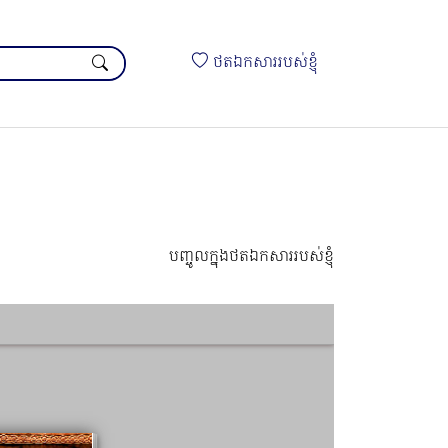
ថតឯកសាររបស់ខ្ញុំ
បញ្ចូលក្នុងថតឯកសាររបស់ខ្ញុំ