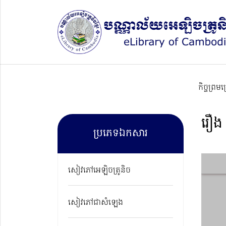
កិច្ចព្រម
រឿង 
ប្រភេទឯកសារ
សៀវភៅអេឡិចត្រូនិច
សៀវភៅជាសំឡេង