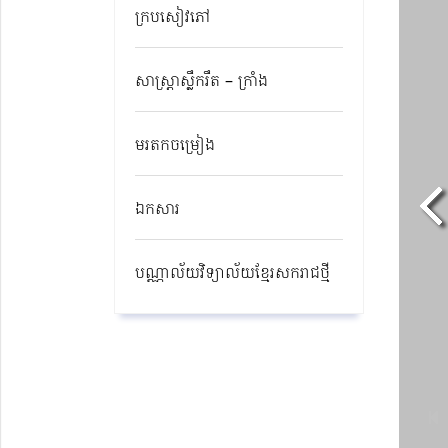
ក្របសៀវភៅ
សាស្ត្រាស្លឹករឹត – ក្រាំង
មរតកចម្រៀង
ឯកសារ
បណ្ណាល័យវិទ្យាល័យខ្មែរសករាជថ្មី​