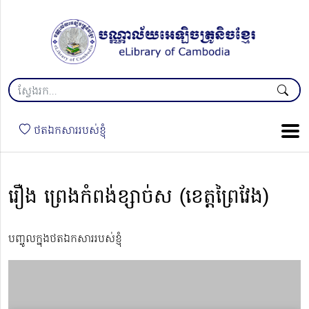
ថតឯកសាររបស់ខ្ញុំ
រឿង ព្រេងកំពង់ខ្សាច់ស (ខេត្ដព្រៃវែង)
បញ្ចូលក្នុងថតឯកសាររបស់ខ្ញុំ