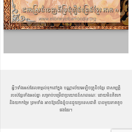
អ្វីៗទាំងអស់ដែលតម្កល់ទុកនៅក្នុង បណ្ណាល័យអេឡិចត្រូនិចខ្មែរ ជាសម្បតិ្ត
របស់ខ្មែរទាំងអស់គ្នា សម្រាប់បម្រើជាប្រយោជន៍សាធារណៈ ដោយមិនគិតរក
និងយកកម្រៃ ព្រមទាំង អាចឱ្យយើងខ្ញុំបានជួយប្រទេសជាតិ បានមួយភាគតូច
ផងដែរ។