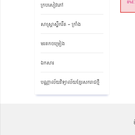
8%E
ក្របសៀវភៅ
សាស្ត្រាស្លឹករឹត – ក្រាំង
មរតកចម្រៀង
ឯកសារ
បណ្ណាល័យវិទ្យាល័យខ្មែរសករាជថ្មី​