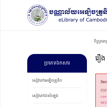
កិច្ចព្រម
រឿង
ប្រភេទឯកសារ
សៀវភៅអេឡិចត្រូនិច
Sec
PDF
សៀវភៅជាសំឡេង
con
%E1