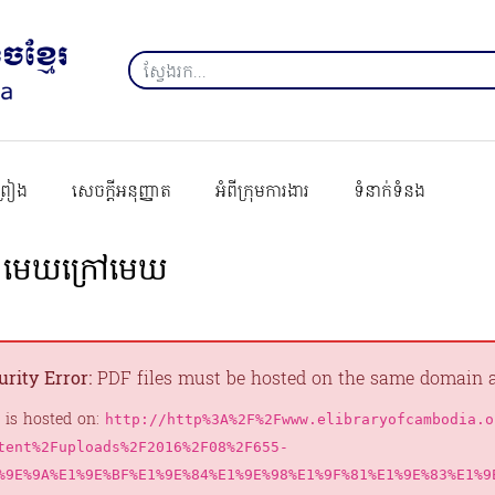
ព្រៀង
សេចក្ដីអនុញ្ញាត
អំពីក្រុមការងារ
ទំនាក់ទំនង
 មេឃក្រៅមេឃ
urity Error:
PDF files must be hosted on the same domain as
 is hosted on:
http://http%3A%2F%2Fwww.elibraryofcambodia.o
tent%2Fuploads%2F2016%2F08%2F655-
%9E%9A%E1%9E%BF%E1%9E%84%E1%9E%98%E1%9F%81%E1%9E%83%E1%9