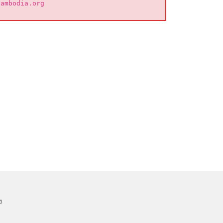
cambodia.org
់