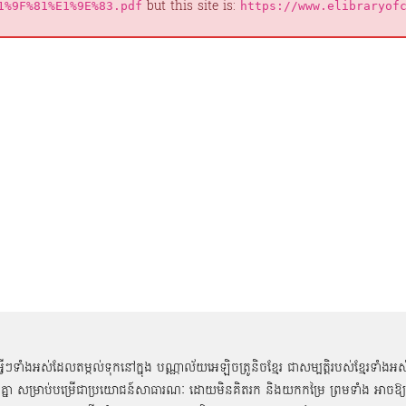
but this site is:
1%9F%81%E1%9E%83.pdf
https://www.elibraryof
អ្វីៗទាំងអស់ដែលតម្កល់ទុកនៅក្នុង បណ្ណាល័យអេឡិចត្រូនិចខ្មែរ ជាសម្បតិ្តរបស់ខ្មែរទាំងអស
គ្នា សម្រាប់បម្រើជាប្រយោជន៍សាធារណៈ ដោយមិនគិតរក និងយកកម្រៃ ព្រមទាំង អាចឱ្យ