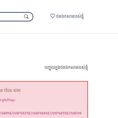
ថតឯកសាររបស់ខ្ញុំ
បញ្ចូលក្នុងថតឯកសាររបស់ខ្ញុំ
 this site.
rg%2Fwp-
E%80%E1%9F%92%E1%9E%9A%E1%9F%85%E1%9E%9