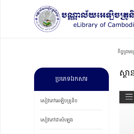
កិច្ចព្រម
ស្ថាន
ប្រភេទឯកសារ
សៀវភៅអេឡិចត្រូនិច
សៀវភៅជាសំឡេង