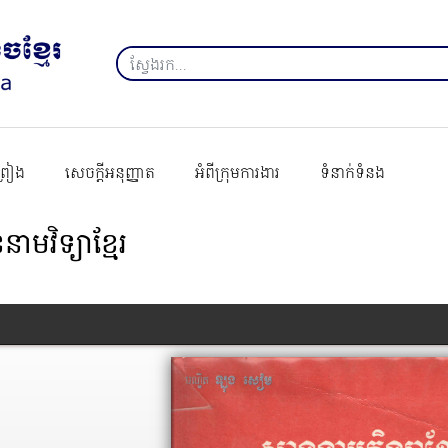
ព្រៀង
សេចក្ដីអនុញ្ញាត
អំពីក្រុមការងារ
ទំនាក់ទំនង
នាមវិទ្យាខ្មែរ