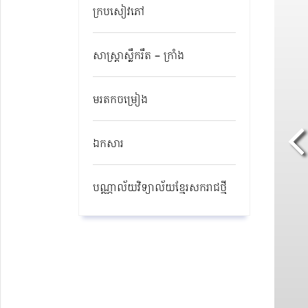
ក្របសៀវភៅ
សាស្ត្រាស្លឹករឹត – ក្រាំង
មរតកចម្រៀង
ឯកសារ
បណ្ណាល័យវិទ្យាល័យខ្មែរសករាជថ្មី​