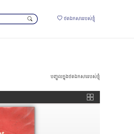
ថតឯកសាររបស់ខ្ញុំ
បញ្ចូលក្នុងថតឯកសាររបស់ខ្ញុំ