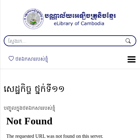
ថតឯកសាររបស់ខ្ញុំ
សេដ្ឋកិច្ច ថ្នក់ទី១១
បញ្ចូលក្នុងថតឯកសាររបស់ខ្ញុំ