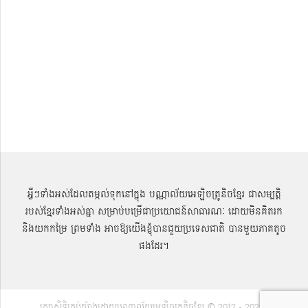
អ្វីៗទាំងអស់ដែលតម្កល់ទុកនៅក្នុង បណ្ណាល័យអេឡិចត្រូនិចខ្មែរ ជាសម្បតិ្ត
របស់ខ្មែរទាំងអស់គ្នា សម្រាប់បម្រើជាប្រយោជន៍សាធារណៈ ដោយមិនគិតរក
និងយកកម្រៃ ព្រមទាំង អាចឱ្យយើងខ្ញុំបានជួយប្រទេសជាតិ បានមួយភាគតូច
ផងដែរ។
រក្សាសិទ្ធិគ្រប់យ៉ាងដោយបណ្ណាល័យអេឡិចត្រូនិចខ្មែរ © 2012 - 2022 |