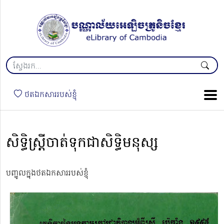
ថតឯកសាររបស់ខ្ញុំ
សិទ្ធិស្ត្រីចាត់ទុកជាសិទ្ធិមនុស្ស
បញ្ចូលក្នុងថតឯកសាររបស់ខ្ញុំ