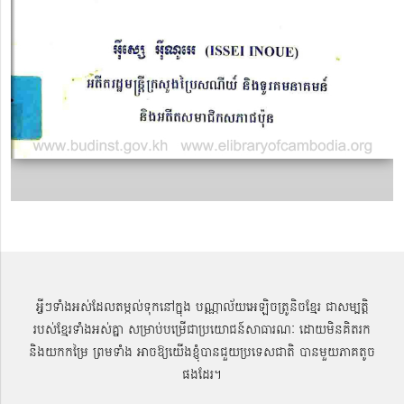
អ្វីៗទាំងអស់ដែលតម្កល់ទុកនៅក្នុង បណ្ណាល័យអេឡិចត្រូនិចខ្មែរ ជាសម្បតិ្ត
របស់ខ្មែរទាំងអស់គ្នា សម្រាប់បម្រើជាប្រយោជន៍សាធារណៈ ដោយមិនគិតរក
និងយកកម្រៃ ព្រមទាំង អាចឱ្យយើងខ្ញុំបានជួយប្រទេសជាតិ បានមួយភាគតូច
ផងដែរ។