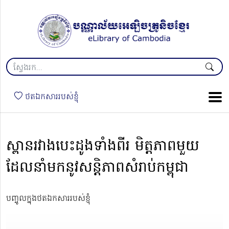
ថតឯកសាររបស់ខ្ញុំ
ស្ពានរវាងបេះដូងទាំងពីរ មិត្តភាពមួយ
ដែលនាំមកនូវសន្តិភាពសំរាប់កម្ពុជា
បញ្ចូលក្នុងថតឯកសាររបស់ខ្ញុំ