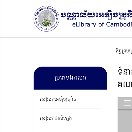
កិច្ចព្រម
ទំនា
ប្រភេទឯកសារ
គណ
សៀវភៅអេឡិចត្រូនិច
សៀវភៅជាសំឡេង