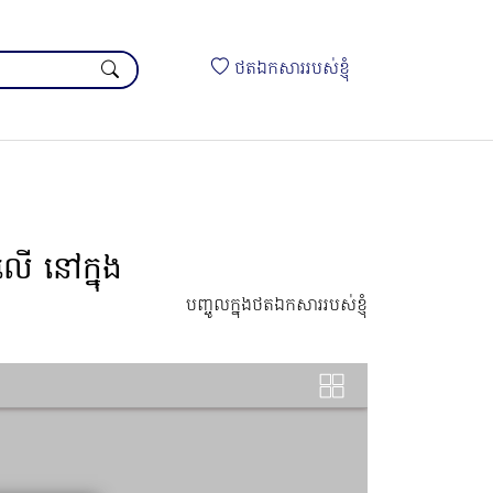
ថតឯកសាររបស់ខ្ញុំ
លើ នៅក្នុង
បញ្ចូលក្នុងថតឯកសាររបស់ខ្ញុំ