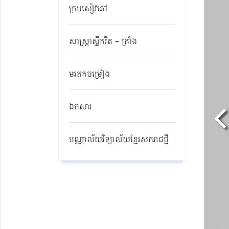
ក្របសៀវភៅ
សាស្ត្រាស្លឹករឹត – ក្រាំង
មរតកចម្រៀង
ឯកសារ
បណ្ណាល័យវិទ្យាល័យខ្មែរសករាជថ្មី​