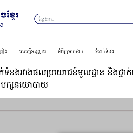
ព្រៀង
សេចក្ដីអនុញ្ញាត
អំពីក្រុមការងារ
ទំនាក់ទំនង
ក់ទំនងរវាងផលប្រយោជន៍មូលដ្ឋាន និងថ្នាក់
បក្សនយោបាយ