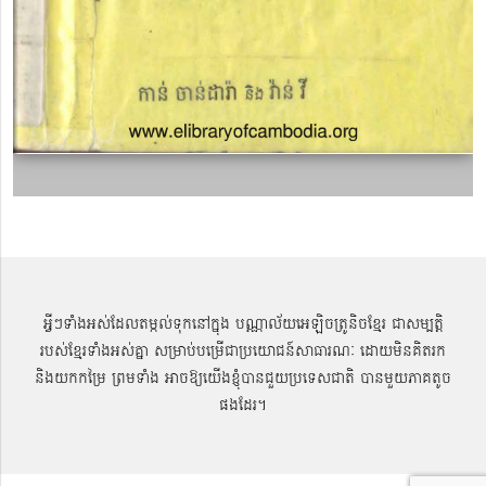
អ្វីៗទាំងអស់ដែលតម្កល់ទុកនៅក្នុង បណ្ណាល័យអេឡិចត្រូនិចខ្មែរ ជាសម្បតិ្ត
របស់ខ្មែរទាំងអស់គ្នា សម្រាប់បម្រើជាប្រយោជន៍សាធារណៈ ដោយមិនគិតរក
និងយកកម្រៃ ព្រមទាំង អាចឱ្យយើងខ្ញុំបានជួយប្រទេសជាតិ បានមួយភាគតូច
ផងដែរ។