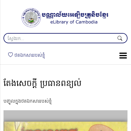
ថតឯកសាររបស់ខ្ញុំ
តែងសេចក្ដី ប្រធានពន្យល់
បញ្ចូលក្នុងថតឯកសាររបស់ខ្ញុំ