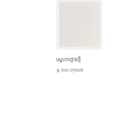
ស្នេហាថ្មោងថ្មី
មាស ហុកសេង