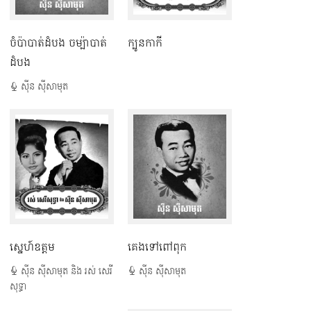
ចំប៉ាបាត់ដំបង​ ចម្ប៉ាបាត់
ក្បូនកាកី
ដំបង
ស៊ីន ស៊ីសាមុត
ស្នេហ៍ឧត្តម
គេងទៅពៅពុក
ស៊ីន ស៊ីសាមុត និង រស់ សេរី
ស៊ីន ស៊ីសាមុត
សុទ្ធា