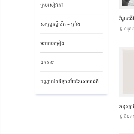
ក្របសៀវភៅ
រំដួលជើងភ
សាស្ត្រាស្លឹករឹត – ក្រាំង
ឈុន វ
មរតកចម្រៀង
ឯកសារ
បណ្ណាល័យវិទ្យាល័យខ្មែរសករាជថ្មី​
អនុស្សាវ
ជិន ស