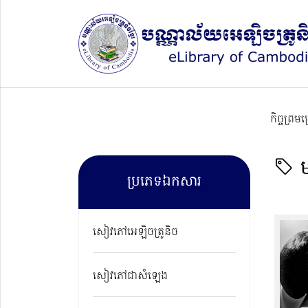
កិច្ចព្រម
ម
ប្រភេទឯកសារ
សៀវភៅអេឡិចត្រូនិច
សៀវភៅជាសំឡេង