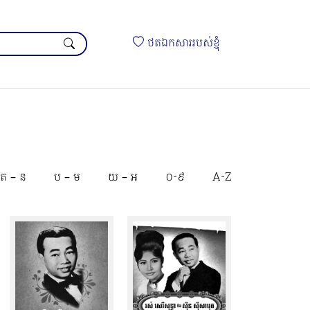
ថតឯកសាររបស់ខ្ញុំ
ត – ន
ប – ម
យ – អ
០-៩
A-Z