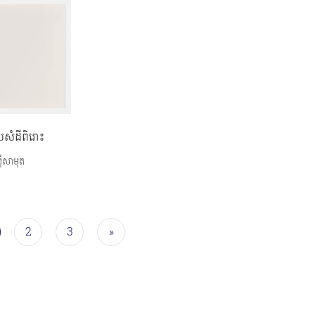
ំដីពិរោះ
៊ីសាមុត
2
3
»