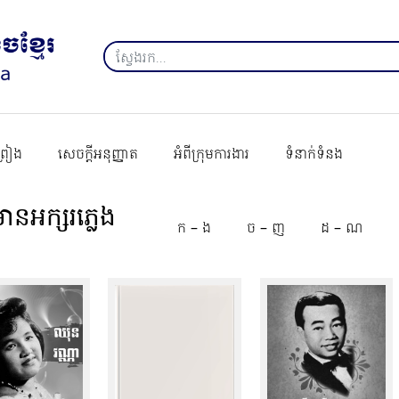
ព្រៀង
សេចក្ដីអនុញ្ញាត
អំពីក្រុមការងារ
ទំនាក់ទំនង
ានអក្សរភ្លេង
ក – ង
ច – ញ
ដ – ណ