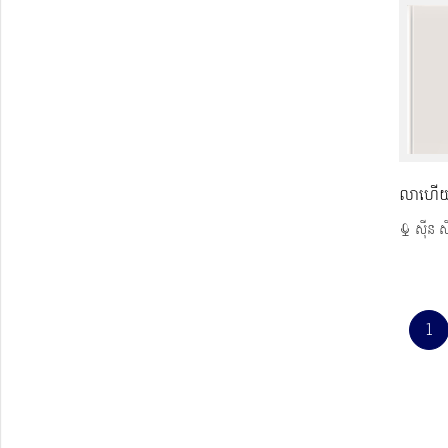
លាហើយស
ស៊ីន ស
1