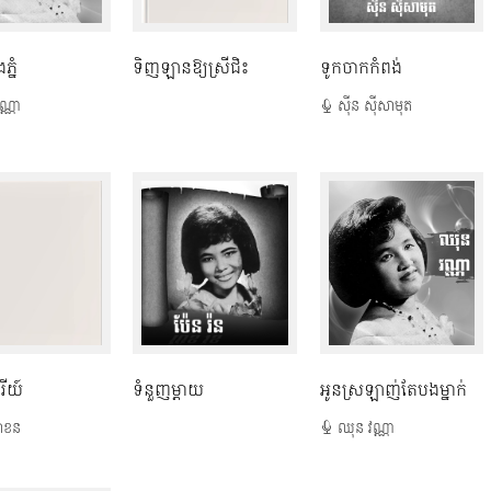
្នំ
ទិញឡានឱ្យស្រីជិះ
ទូកចាកកំពង់
ណ្ណា
ស៊ីន ស៊ីសាមុត
រីយ៍
ទំនួញម្តាយ
​អូនស្រឡាញ់តែបងម្នាក់​
ាខន
ឈុន វណ្ណា