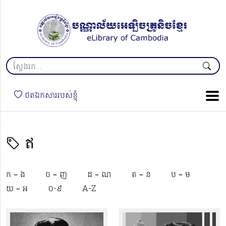
ថតឯកសាររបស់ខ្ញុំ
ឥ
ក – ង
ច – ញ
ដ – ណ
ត – ន
ប – ម
យ – អ
០-៩
A-Z