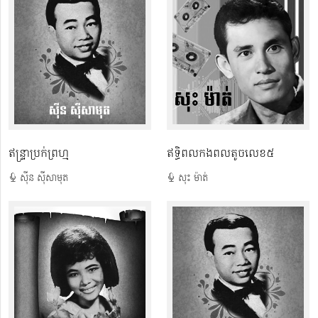
ឥន្រ្ទាប្រក់ព្រហ្ម
ឥទ្ធិពលកងពលតូចលេខ៥
ស៊ីន ស៊ីសាមុត
សុះ ម៉ាត់