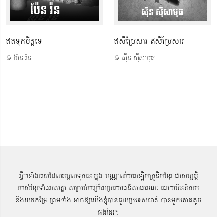
ឥតទុកចិត្តទេ
ឥសី​ប្រែ​សារ ឥសីប្រែសារ
ប៉ែន រ៉ន
ស៊ីន ស៊ីសាមុត
អ្វីៗទាំងអស់ដែលតម្កល់ទុកនៅក្នុង បណ្ណាល័យអេឡិចត្រូនិចខ្មែរ ជាសម្បតិ្ត
របស់ខ្មែរទាំងអស់គ្នា សម្រាប់បម្រើជាប្រយោជន៍សាធារណៈ ដោយមិនគិតរក
និងយកកម្រៃ ព្រមទាំង អាចឱ្យយើងខ្ញុំបានជួយប្រទេសជាតិ បានមួយភាគតូច
ផងដែរ។