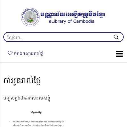
ថតឯកសាររបស់ខ្ញុំ
ចាំអូនរាល់ថ្ងៃ
បញ្ចូលក្នុងថតឯកសាររបស់ខ្ញុំ