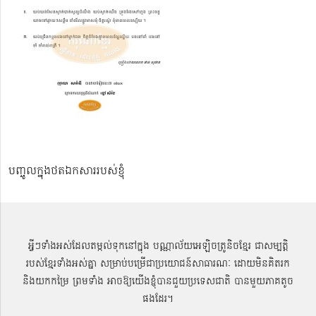
បញ្ចូលក្នុងថតឯកសាររបស់ខ្ញុំ
អ្វីៗទាំងអស់ដែលតម្កល់ទុកនៅក្នុង បណ្ណាល័យអេឡិចត្រូនិចខ្មែរ ជាសម្បតិ្ត
របស់ខ្មែរទាំងអស់គ្នា សម្រាប់បម្រើជាប្រយោជន៍សាធារណៈ ដោយមិនគិតរក
និងយកកម្រៃ ព្រមទាំង អាចឱ្យយើងខ្ញុំបានជួយប្រទេសជាតិ បានមួយភាគតូច
ផងដែរ។