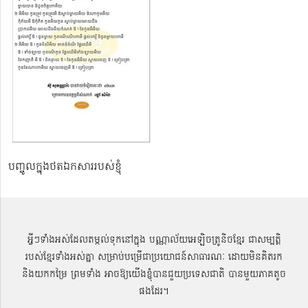
បញ្ចូលក្នុងថតឯកសាររបស់ខ្ញុំ
អ្វីៗទាំងអស់ដែលតម្កល់ទុកនៅក្នុង បណ្ណាល័យអេឡិចត្រូនិចខ្មែរ ជាសម្បតិ្ត
របស់ខ្មែរទាំងអស់គ្នា សម្រាប់បម្រើជាប្រយោជន៍សាធារណៈ ដោយមិនគិតរក
និងយកកម្រៃ ព្រមទាំង អាចឱ្យយើងខ្ញុំបានជួយប្រទេសជាតិ បានមួយភាគតូច
ផងដែរ។