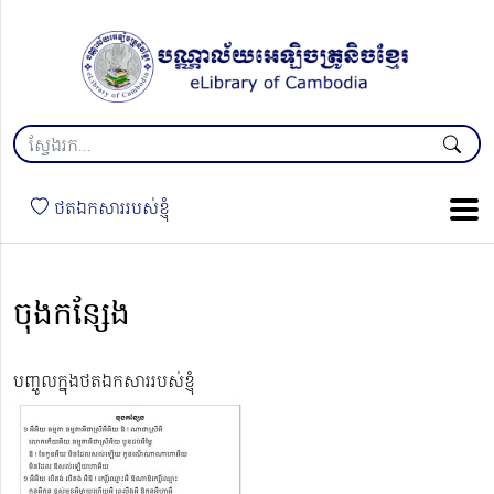
ថតឯកសាររបស់ខ្ញុំ
ចុងកន្សែង
បញ្ចូលក្នុងថតឯកសាររបស់ខ្ញុំ