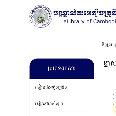
កិច្ចព្រម
ខ្ម
ប្រភេទឯកសារ
សៀវភៅអេឡិចត្រូនិច
សៀវភៅជាសំឡេង