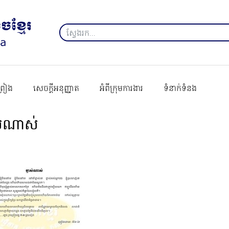
ព្រៀង
សេចក្ដីអនុញ្ញាត
អំពីក្រុមការងារ
ទំនាក់ទំនង
ាស់ណាស់