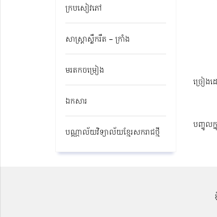
ក្របសៀវភៅ
សាស្ត្រាស្លឹករឹត – ក្រាំង
មរតកចម្រៀង
ច្រៀងដ
ឯកសារ
បញ្ចូលក្
បណ្ណាល័យវិទ្យាល័យខ្មែរសករាជថ្មី​