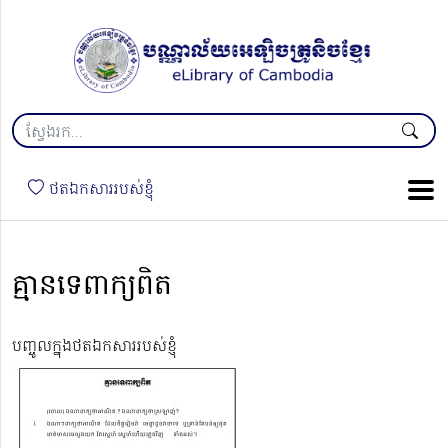
ថតឯកសាររបស់ខ្ញុំ
គ្មានទេពាក្យពិត
បញ្ចូលក្នុងថតឯកសាររបស់ខ្ញុំ