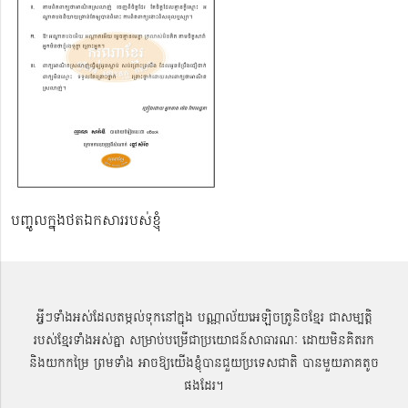
បញ្ចូលក្នុងថតឯកសាររបស់ខ្ញុំ
អ្វីៗទាំងអស់ដែលតម្កល់ទុកនៅក្នុង បណ្ណាល័យអេឡិចត្រូនិចខ្មែរ ជាសម្បតិ្ត
របស់ខ្មែរទាំងអស់គ្នា សម្រាប់បម្រើជាប្រយោជន៍សាធារណៈ ដោយមិនគិតរក
និងយកកម្រៃ ព្រមទាំង អាចឱ្យយើងខ្ញុំបានជួយប្រទេសជាតិ បានមួយភាគតូច
ផងដែរ។