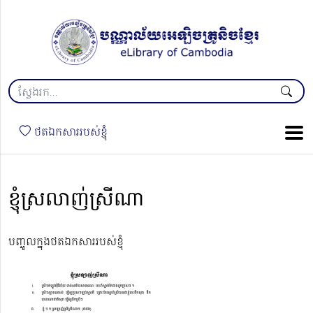
ថតឯកសាររបស់ខ្ញុំ
ខ្ញុំស្រលាញ់ស្រីណា
បញ្ចូលក្នុងថតឯកសាររបស់ខ្ញុំ