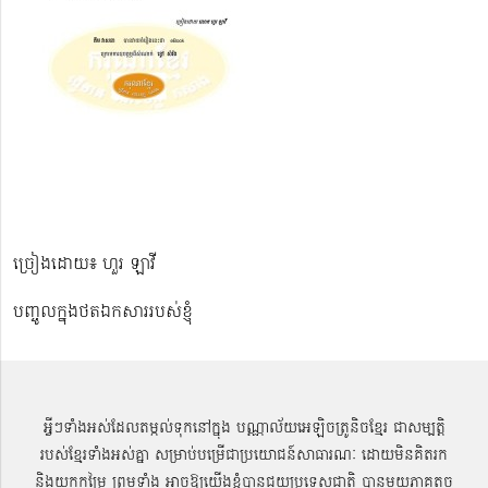
ច្រៀងដោយ៖ ហួរ ឡាវី
បញ្ចូលក្នុងថតឯកសាររបស់ខ្ញុំ
អ្វីៗទាំងអស់ដែលតម្កល់ទុកនៅក្នុង បណ្ណាល័យអេឡិចត្រូនិចខ្មែរ ជាសម្បតិ្ត
របស់ខ្មែរទាំងអស់គ្នា សម្រាប់បម្រើជាប្រយោជន៍សាធារណៈ ដោយមិនគិតរក
និងយកកម្រៃ ព្រមទាំង អាចឱ្យយើងខ្ញុំបានជួយប្រទេសជាតិ បានមួយភាគតូច