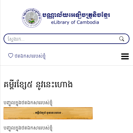
ថតឯកសាររបស់ខ្ញុំ
គម្ពីរខ្សែ៥ នូវនេះហោង
បញ្ចូលក្នុងថតឯកសាររបស់ខ្ញុំ
បញ្ចូលក្នុងថតឯកសាររបស់ខ្ញុំ