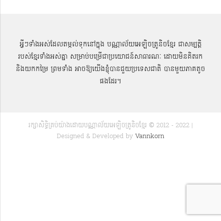
អ្វីៗទាំងអស់ដែលតម្កល់ទុកនៅក្នុង បណ្ណាល័យអេឡិចត្រូនិចខ្មែរ ជាសម្បតិ្ត
របស់ខ្មែរទាំងអស់គ្នា សម្រាប់បម្រើជាប្រយោជន៍សាធារណៈ ដោយមិនគិតរក
និងយកកម្រៃ ព្រមទាំង អាចឱ្យយើងខ្ញុំបានជួយប្រទេសជាតិ បានមួយភាគតូច
ផងដែរ។
រក្សាសិទ្ធិគ្រប់យ៉ាងដោយបណ្ណាល័យអេឡិចត្រូនិចខ្មែរ © 2012 - 2022 |
Designed & Developed by
Vannkorn