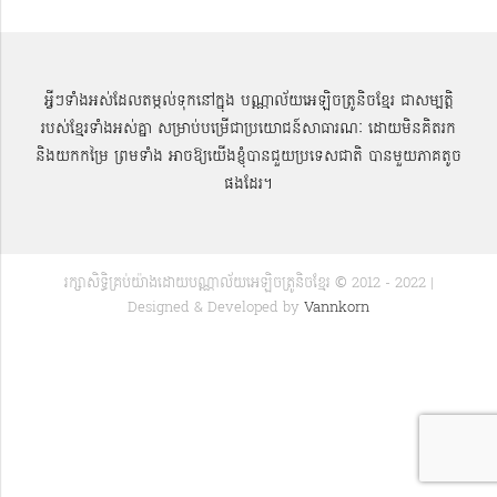
អ្វីៗទាំងអស់ដែលតម្កល់ទុកនៅក្នុង បណ្ណាល័យអេឡិចត្រូនិចខ្មែរ ជាសម្បតិ្ត
របស់ខ្មែរទាំងអស់គ្នា សម្រាប់បម្រើជាប្រយោជន៍សាធារណៈ ដោយមិនគិតរក
និងយកកម្រៃ ព្រមទាំង អាចឱ្យយើងខ្ញុំបានជួយប្រទេសជាតិ បានមួយភាគតូច
ផងដែរ។
រក្សាសិទ្ធិគ្រប់យ៉ាងដោយបណ្ណាល័យអេឡិចត្រូនិចខ្មែរ © 2012 - 2022 |
Designed & Developed by
Vannkorn