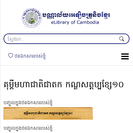
ថតឯកសាររបស់ខ្ញុំ
គុម្ពីមហាជាតិជាតក កណ្ឌសត្តប្បខ្សែ១០
បញ្ចូលក្នុងថតឯកសាររបស់ខ្ញុំ
បញ្ចូលក្នុងថតឯកសាររបស់ខ្ញុំ