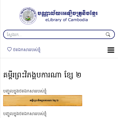
ថតឯកសាររបស់ខ្ញុំ
គម្ពីរព្រះវិភង្គបការណា ខ្សែ ២
បញ្ចូលក្នុងថតឯកសាររបស់ខ្ញុំ
បញ្ចូលក្នុងថតឯកសាររបស់ខ្ញុំ