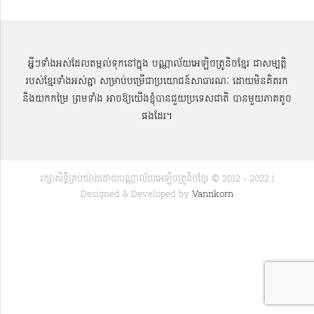
អ្វីៗទាំងអស់ដែលតម្កល់ទុកនៅក្នុង បណ្ណាល័យអេឡិចត្រូនិចខ្មែរ ជាសម្បតិ្ត
របស់ខ្មែរទាំងអស់គ្នា សម្រាប់បម្រើជាប្រយោជន៍សាធារណៈ ដោយមិនគិតរក
និងយកកម្រៃ ព្រមទាំង អាចឱ្យយើងខ្ញុំបានជួយប្រទេសជាតិ បានមួយភាគតូច
ផងដែរ។
រក្សាសិទ្ធិគ្រប់យ៉ាងដោយបណ្ណាល័យអេឡិចត្រូនិចខ្មែរ © 2012 - 2022 |
Designed & Developed by
Vannkorn