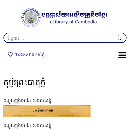
ថតឯកសាររបស់ខ្ញុំ
គុម្ពីរព្រះធាតុភ្នំ
បញ្ចូលក្នុងថតឯកសាររបស់ខ្ញុំ
បញ្ចូលក្នុងថតឯកសាររបស់ខ្ញុំ