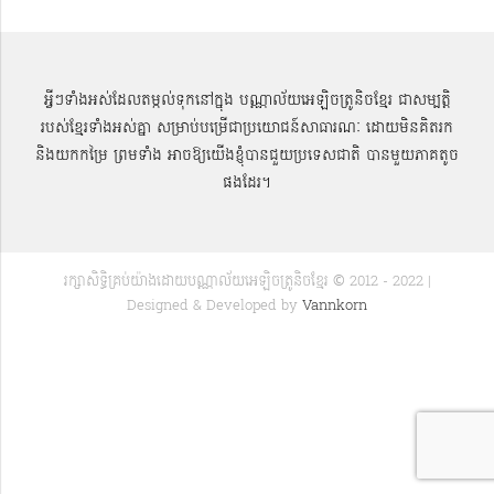
អ្វីៗទាំងអស់ដែលតម្កល់ទុកនៅក្នុង បណ្ណាល័យអេឡិចត្រូនិចខ្មែរ ជាសម្បតិ្ត
របស់ខ្មែរទាំងអស់គ្នា សម្រាប់បម្រើជាប្រយោជន៍សាធារណៈ ដោយមិនគិតរក
និងយកកម្រៃ ព្រមទាំង អាចឱ្យយើងខ្ញុំបានជួយប្រទេសជាតិ បានមួយភាគតូច
ផងដែរ។
រក្សាសិទ្ធិគ្រប់យ៉ាងដោយបណ្ណាល័យអេឡិចត្រូនិចខ្មែរ © 2012 - 2022 |
Designed & Developed by
Vannkorn