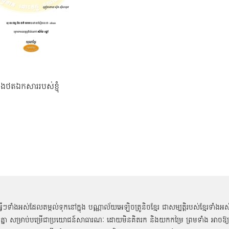
នុងថតឯកសាររបស់ខ្ញុំ
អ្វីៗទាំងអស់ដែលតម្កល់ទុកនៅក្នុង បណ្ណាល័យអេឡិចត្រូនិចខ្មែរ ជាសម្បតិ្តរបស់ខ្មែរទាំងអស
គ្នា សម្រាប់បម្រើជាប្រយោជន៍សាធារណៈ ដោយមិនគិតរក និងយកកម្រៃ ព្រមទាំង អាចឱ្យ