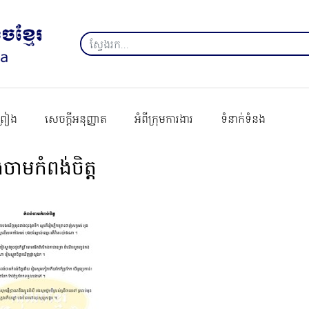
ព្រៀង
សេចក្ដីអនុញ្ញាត
អំពីក្រុមការងារ
ទំនាក់ទំនង
់ចាមកំពង់ចិត្ត