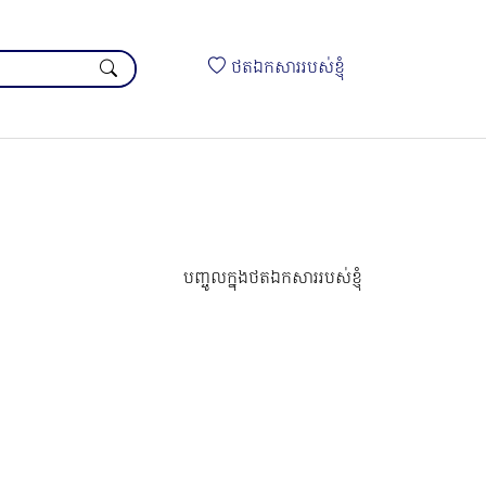
ថតឯកសាររបស់ខ្ញុំ
បញ្ចូលក្នុងថតឯកសាររបស់ខ្ញុំ