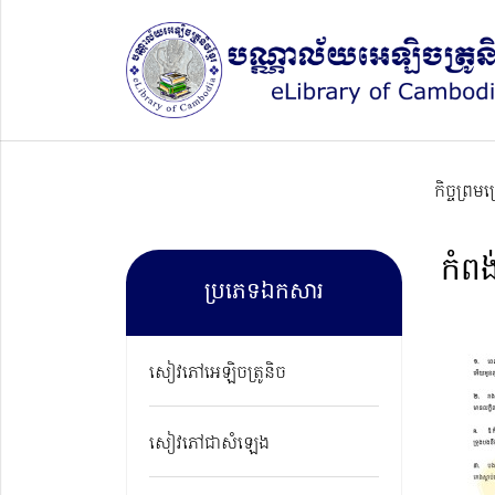
កិច្ចព្រម
កំពង
ប្រភេទឯកសារ
សៀវភៅអេឡិចត្រូនិច
សៀវភៅជាសំឡេង