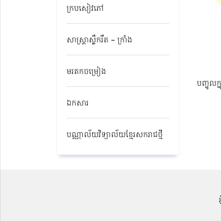
ក្របសៀវភៅ
សាស្ត្រាស្លឹករឹត – ក្រាំង
មរតកចម្រៀង
បញ្ចូលក្
ឯកសារ
បណ្ណាល័យវិទ្យាល័យខ្មែរសករាជថ្មី​