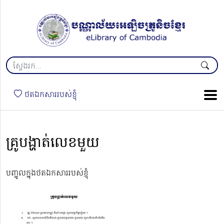
ថតឯកសាររបស់ខ្ញុំ
គ្រូបង្ហាត់លេខមួយ
បញ្ចូលក្នុងថតឯកសាររបស់ខ្ញុំ