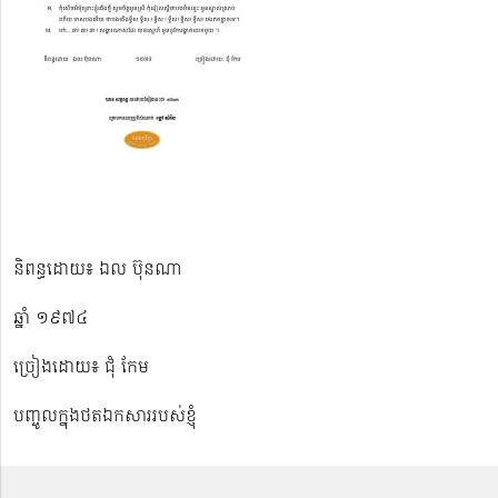
និពន្ធដោយ៖ ឯល ប៊ុនណា
ឆ្នាំ ១៩៧៤
ច្រៀងដោយ៖ ជុំ កែម
បញ្ចូលក្នុងថតឯកសាររបស់ខ្ញុំ