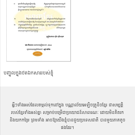
បញ្ចូលក្នុងថតឯកសាររបស់ខ្ញុំ
អ្វីៗទាំងអស់ដែលតម្កល់ទុកនៅក្នុង បណ្ណាល័យអេឡិចត្រូនិចខ្មែរ ជាសម្បតិ្ត
របស់ខ្មែរទាំងអស់គ្នា សម្រាប់បម្រើជាប្រយោជន៍សាធារណៈ ដោយមិនគិតរក
និងយកកម្រៃ ព្រមទាំង អាចឱ្យយើងខ្ញុំបានជួយប្រទេសជាតិ បានមួយភាគតូច
ផងដែរ។