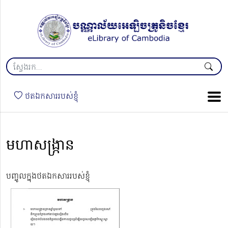
ថតឯកសាររបស់ខ្ញុំ
មហាសង្ក្រាន
បញ្ចូលក្នុងថតឯកសាររបស់ខ្ញុំ