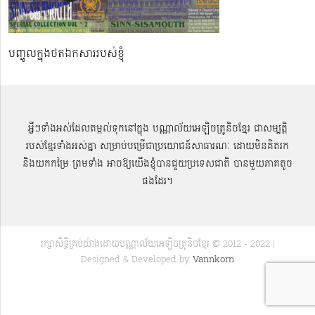
បញ្ចូលក្នុងថតឯកសាររបស់ខ្ញុំ
អ្វីៗទាំងអស់ដែលតម្កល់ទុកនៅក្នុង បណ្ណាល័យអេឡិចត្រូនិចខ្មែរ ជាសម្បតិ្ត
របស់ខ្មែរទាំងអស់គ្នា សម្រាប់បម្រើជាប្រយោជន៍សាធារណៈ ដោយមិនគិតរក
និងយកកម្រៃ ព្រមទាំង អាចឱ្យយើងខ្ញុំបានជួយប្រទេសជាតិ បានមួយភាគតូច
ផងដែរ។
រក្សាសិទ្ធិគ្រប់យ៉ាងដោយបណ្ណាល័យអេឡិចត្រូនិចខ្មែរ © 2012 - 2022 |
Designed & Developed by
Vannkorn