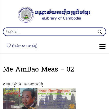
ថតឯកសាររបស់ខ្ញុំ
Me AmBao Meas – 02
បញ្ចូលក្នុងថតឯកសាររបស់ខ្ញុំ