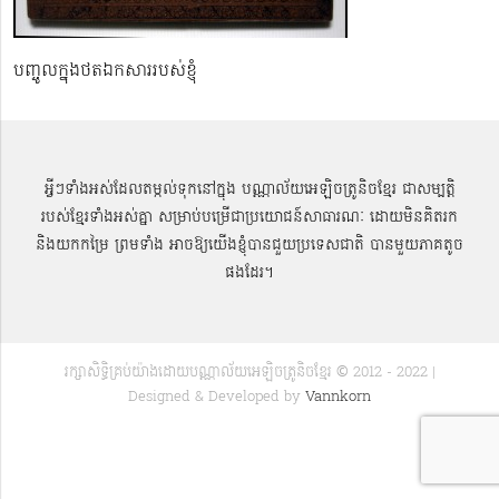
បញ្ចូលក្នុងថតឯកសាររបស់ខ្ញុំ
អ្វីៗទាំងអស់ដែលតម្កល់ទុកនៅក្នុង បណ្ណាល័យអេឡិចត្រូនិចខ្មែរ ជាសម្បតិ្ត
របស់ខ្មែរទាំងអស់គ្នា សម្រាប់បម្រើជាប្រយោជន៍សាធារណៈ ដោយមិនគិតរក
និងយកកម្រៃ ព្រមទាំង អាចឱ្យយើងខ្ញុំបានជួយប្រទេសជាតិ បានមួយភាគតូច
ផងដែរ។
រក្សាសិទ្ធិគ្រប់យ៉ាងដោយបណ្ណាល័យអេឡិចត្រូនិចខ្មែរ © 2012 - 2022 |
Designed & Developed by
Vannkorn