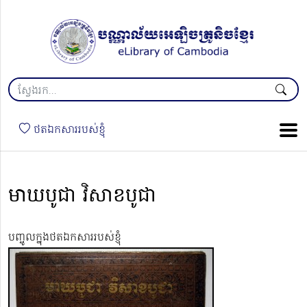
ថតឯកសាររបស់ខ្ញុំ
មាឃបូជា វិសាខបូជា
បញ្ចូលក្នុងថតឯកសាររបស់ខ្ញុំ