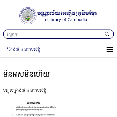
ថតឯកសាររបស់ខ្ញុំ
មិនអស់មិនហើយ
បញ្ចូលក្នុងថតឯកសាររបស់ខ្ញុំ