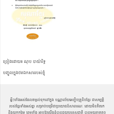
ច្រៀងដោយ៖ ណុប បាយ៉ារិទ្ធ
បញ្ចូលក្នុងថតឯកសាររបស់ខ្ញុំ
អ្វីៗទាំងអស់ដែលតម្កល់ទុកនៅក្នុង បណ្ណាល័យអេឡិចត្រូនិចខ្មែរ ជាសម្បតិ្ត
របស់ខ្មែរទាំងអស់គ្នា សម្រាប់បម្រើជាប្រយោជន៍សាធារណៈ ដោយមិនគិតរក
និងយកកម្រៃ ព្រមទាំង អាចឱ្យយើងខ្ញុំបានជួយប្រទេសជាតិ បានមួយភាគតូច