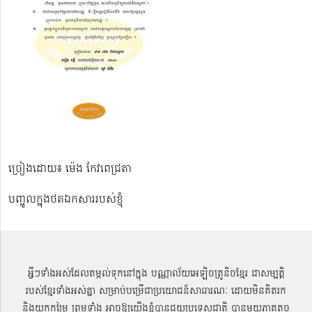
ច្រៀងដោយ៖ ម៉េង កែវពេជ្រតា
បញ្ចូលក្នុងថតឯកសាររបស់ខ្ញុំ
អ្វីៗទាំងអស់ដែលតម្កល់ទុកនៅក្នុង បណ្ណាល័យអេឡិចត្រូនិចខ្មែរ ជាសម្បតិ្ត
របស់ខ្មែរទាំងអស់គ្នា សម្រាប់បម្រើជាប្រយោជន៍សាធារណៈ ដោយមិនគិតរក
និងយកកម្រៃ ព្រមទាំង អាចឱ្យយើងខ្ញុំបានជួយប្រទេសជាតិ បានមួយភាគតូច