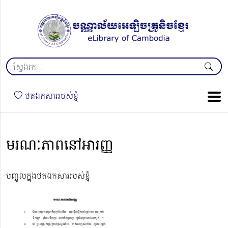
ថតឯកសាររបស់ខ្ញុំ
មរណៈភាពនៅអារញ្ញ
បញ្ចូលក្នុងថតឯកសាររបស់ខ្ញុំ