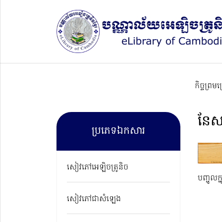
កិច្ចព្រម
នែស
ប្រភេទឯកសារ
សៀវភៅអេឡិចត្រូនិច
បញ្ចូលក្
សៀវភៅជាសំឡេង