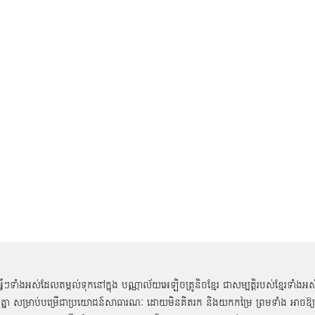
អ្វីៗទាំងអស់ដែលតម្កល់ទុកនៅក្នុង បណ្ណាល័យអេឡិចត្រូនិចខ្មែរ ជាសម្បតិ្តរបស់ខ្មែរទាំងអស
គ្នា សម្រាប់បម្រើជាប្រយោជន៍សាធារណៈ ដោយមិនគិតរក និងយកកម្រៃ ព្រមទាំង អាចឱ្យ