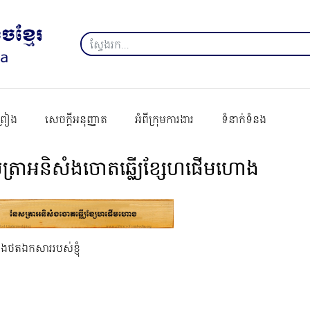
ព្រៀង
សេចក្ដីអនុញ្ញាត
អំពីក្រុមការងារ
ទំនាក់ទំនង
ត្រាអនិសំងចោតឆ្លើ្យខ្សែហផើមហោង
នុងថតឯកសាររបស់ខ្ញុំ