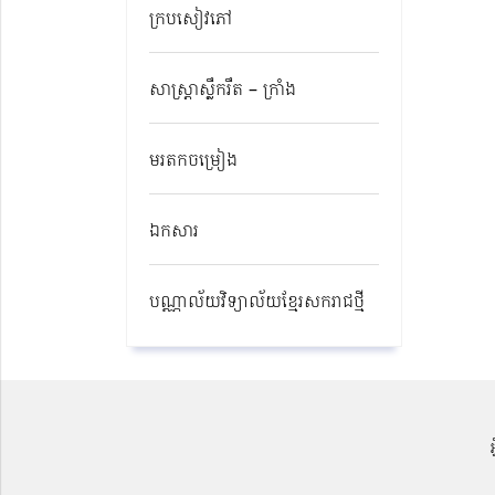
ក្របសៀវភៅ
សាស្ត្រាស្លឹករឹត – ក្រាំង
មរតកចម្រៀង
ឯកសារ
បណ្ណាល័យវិទ្យាល័យខ្មែរសករាជថ្មី​