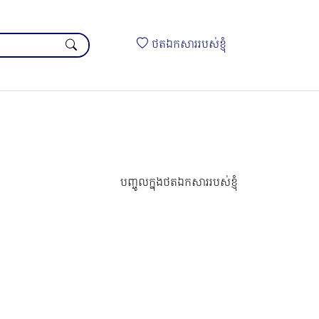
ថតឯកសាររបស់ខ្ញុំ
បញ្ចូលក្នុងថតឯកសាររបស់ខ្ញុំ