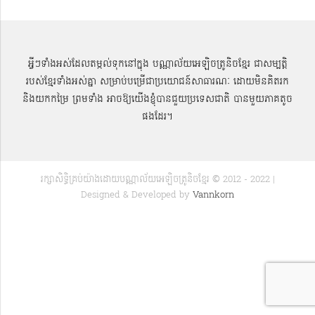
អ្វីៗទាំងអស់ដែលតម្កល់ទុកនៅក្នុង បណ្ណាល័យអេឡិចត្រូនិចខ្មែរ ជាសម្បតិ្ត
របស់ខ្មែរទាំងអស់គ្នា សម្រាប់បម្រើជាប្រយោជន៍សាធារណៈ ដោយមិនគិតរក
និងយកកម្រៃ ព្រមទាំង អាចឱ្យយើងខ្ញុំបានជួយប្រទេសជាតិ បានមួយភាគតូច
ផងដែរ។
រក្សាសិទ្ធិគ្រប់យ៉ាងដោយបណ្ណាល័យអេឡិចត្រូនិចខ្មែរ © 2012 - 2022 |
Designed & Developed by
Vannkorn