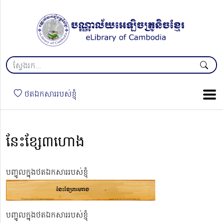
ថតឯកសាររបស់ខ្ញុំ
នែះខ្សែ៣ហោង
បញ្ចូលក្នុងថតឯកសាររបស់ខ្ញុំ
បញ្ចូលក្នុងថតឯកសាររបស់ខ្ញុំ