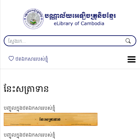
ថតឯកសាររបស់ខ្ញុំ
នែះសត្រាទាន
បញ្ចូលក្នុងថតឯកសាររបស់ខ្ញុំ
បញ្ចូលក្នុងថតឯកសាររបស់ខ្ញុំ