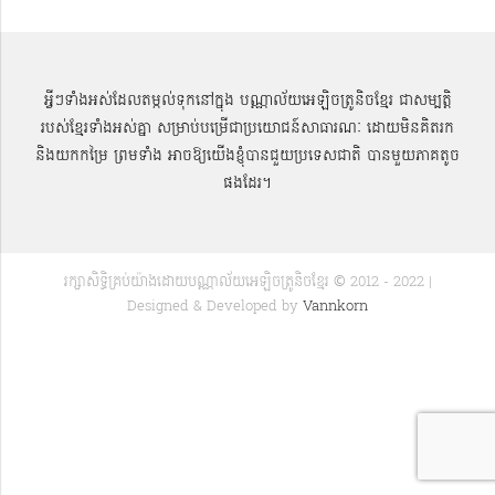
អ្វីៗទាំងអស់ដែលតម្កល់ទុកនៅក្នុង បណ្ណាល័យអេឡិចត្រូនិចខ្មែរ ជាសម្បតិ្ត
របស់ខ្មែរទាំងអស់គ្នា សម្រាប់បម្រើជាប្រយោជន៍សាធារណៈ ដោយមិនគិតរក
និងយកកម្រៃ ព្រមទាំង អាចឱ្យយើងខ្ញុំបានជួយប្រទេសជាតិ បានមួយភាគតូច
ផងដែរ។
រក្សាសិទ្ធិគ្រប់យ៉ាងដោយបណ្ណាល័យអេឡិចត្រូនិចខ្មែរ © 2012 - 2022 |
Designed & Developed by
Vannkorn