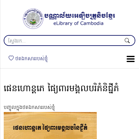
ថតឯកសាររបស់ខ្ញុំ
ផេនហោន្តភេ ផ្យៃពារមង្គលបរិភំនិជ្នីភំ
បញ្ចូលក្នុងថតឯកសាររបស់ខ្ញុំ