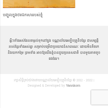
បញ្ចូលក្នុងថតឯកសាររបស់ខ្ញុំ
អ្វីៗទាំងអស់ដែលតម្កល់ទុកនៅក្នុង បណ្ណាល័យអេឡិចត្រូនិចខ្មែរ ជាសម្បតិ្ត
របស់ខ្មែរទាំងអស់គ្នា សម្រាប់បម្រើជាប្រយោជន៍សាធារណៈ ដោយមិនគិតរក
និងយកកម្រៃ ព្រមទាំង អាចឱ្យយើងខ្ញុំបានជួយប្រទេសជាតិ បានមួយភាគតូច
ផងដែរ។
រក្សាសិទ្ធិគ្រប់យ៉ាងដោយបណ្ណាល័យអេឡិចត្រូនិចខ្មែរ © 2012 - 2022 |
Designed & Developed by
Vannkorn