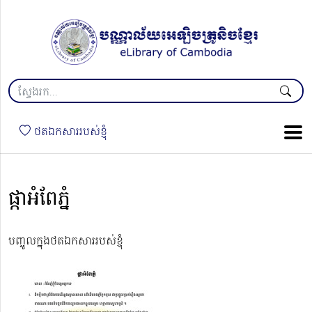
ថតឯកសាររបស់ខ្ញុំ
ផ្កាអំពែភ្នំ
បញ្ចូលក្នុងថតឯកសាររបស់ខ្ញុំ