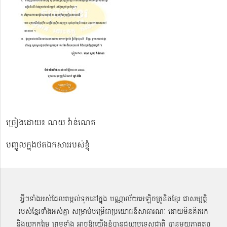
ច្រៀងដោយ៖ ណយ វ៉ាន់ណេត
បញ្ចូលក្នុងថតឯកសាររបស់ខ្ញុំ
អ្វីៗទាំងអស់ដែលតម្កល់ទុកនៅក្នុង បណ្ណាល័យអេឡិចត្រូនិចខ្មែរ ជាសម្បតិ្ត
របស់ខ្មែរទាំងអស់គ្នា សម្រាប់បម្រើជាប្រយោជន៍សាធារណៈ ដោយមិនគិតរក
និងយកកម្រៃ ព្រមទាំង អាចឱ្យយើងខ្ញុំបានជួយប្រទេសជាតិ បានមួយភាគតូច