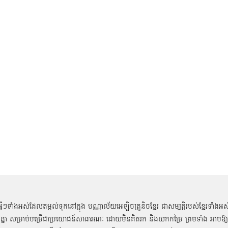
អ្វីៗទាំងអស់ដែលតម្កល់ទុកនៅក្នុង បណ្ណាល័យអេឡិចត្រូនិចខ្មែរ ជាសម្បតិ្តរបស់ខ្មែរទាំងអស
គ្នា សម្រាប់បម្រើជាប្រយោជន៍សាធារណៈ ដោយមិនគិតរក និងយកកម្រៃ ព្រមទាំង អាចឱ្យ