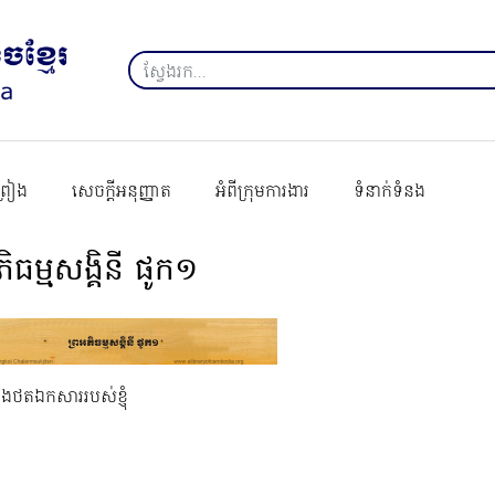
ព្រៀង
សេចក្ដីអនុញ្ញាត
អំពីក្រុមការងារ
ទំនាក់ទំនង
ភិធម្មសង្គិនី ផូក១
នុងថតឯកសាររបស់ខ្ញុំ