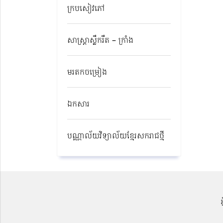
ក្របសៀវភៅ
សាស្ត្រាស្លឹករឹត – ក្រាំង
មរតកចម្រៀង
ឯកសារ
បណ្ណាល័យវិទ្យាល័យខ្មែរសករាជថ្មី​