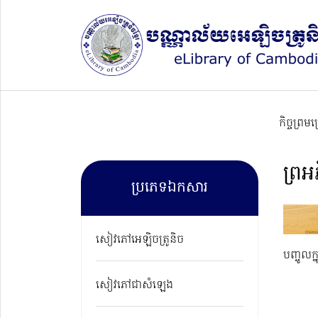
កិច្ចព្រម
ព្រអ
ប្រភេទឯកសារ
សៀវភៅអេឡិចត្រូនិច
បញ្ចូលក្
សៀវភៅជាសំឡេង