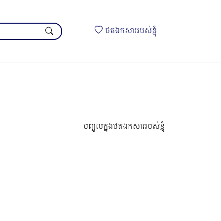
ថតឯកសាររបស់ខ្ញុំ
បញ្ចូលក្នុងថតឯកសាររបស់ខ្ញុំ