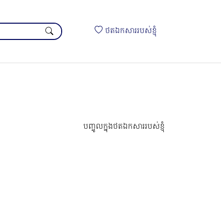
ថតឯកសាររបស់ខ្ញុំ
បញ្ចូលក្នុងថតឯកសាររបស់ខ្ញុំ