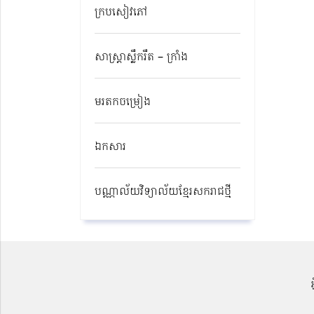
ក្របសៀវភៅ
សាស្ត្រាស្លឹករឹត – ក្រាំង
មរតកចម្រៀង
ឯកសារ
បណ្ណាល័យវិទ្យាល័យខ្មែរសករាជថ្មី​