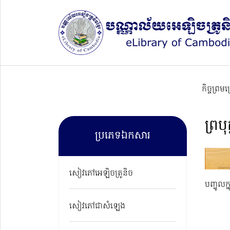
កិច្ចព្រម
ព្រប
ប្រភេទឯកសារ
សៀវភៅអេឡិចត្រូនិច
បញ្ចូលក្
សៀវភៅជាសំឡេង