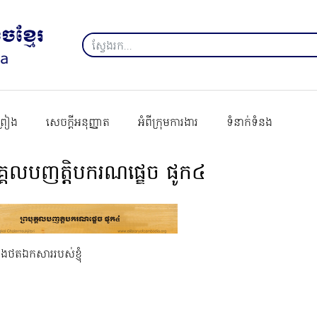
ព្រៀង
សេចក្ដីអនុញ្ញាត
អំពីក្រុមការងារ
ទំនាក់ទំនង
ុគ្គលបញតិ្តបករណផ្ឌេច ផូក៤
នុងថតឯកសាររបស់ខ្ញុំ