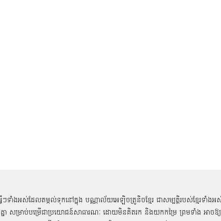
អ្វីៗទាំងអស់ដែលតម្កល់ទុកនៅក្នុង បណ្ណាល័យអេឡិចត្រូនិចខ្មែរ ជាសម្បតិ្តរបស់ខ្មែរទាំងអស
គ្នា សម្រាប់បម្រើជាប្រយោជន៍សាធារណៈ ដោយមិនគិតរក និងយកកម្រៃ ព្រមទាំង អាចឱ្យ