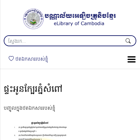
ថតឯកសាររបស់ខ្ញុំ
ផ្ទះអូនក្បែរភ្នំសំពៅ
បញ្ចូលក្នុងថតឯកសាររបស់ខ្ញុំ