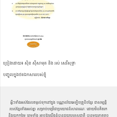
ច្រៀងដោយ៖ ស៊ិន ស៊ីសាមុត និង រស់​ សេរីសុទ្ធា
បញ្ចូលក្នុងថតឯកសាររបស់ខ្ញុំ
អ្វីៗទាំងអស់ដែលតម្កល់ទុកនៅក្នុង បណ្ណាល័យអេឡិចត្រូនិចខ្មែរ ជាសម្បតិ្ត
របស់ខ្មែរទាំងអស់គ្នា សម្រាប់បម្រើជាប្រយោជន៍សាធារណៈ ដោយមិនគិតរក
និងយកកម្រៃ ព្រមទាំង អាចឱ្យយើងខ្ញុំបានជួយប្រទេសជាតិ បានមួយភាគតូច