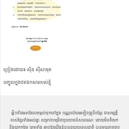
ច្រៀងដោយ៖ ស៊ិន ស៊ីសាមុត
បញ្ចូលក្នុងថតឯកសាររបស់ខ្ញុំ
អ្វីៗទាំងអស់ដែលតម្កល់ទុកនៅក្នុង បណ្ណាល័យអេឡិចត្រូនិចខ្មែរ ជាសម្បតិ្ត
របស់ខ្មែរទាំងអស់គ្នា សម្រាប់បម្រើជាប្រយោជន៍សាធារណៈ ដោយមិនគិតរក
និងយកកម្រៃ ព្រមទាំង អាចឱ្យយើងខ្ញុំបានជួយប្រទេសជាតិ បានមួយភាគតូច