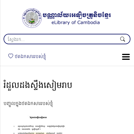
ថតឯកសាររបស់ខ្ញុំ
រំដួលដងស្ទឹងសៀមរាប
បញ្ចូលក្នុងថតឯកសាររបស់ខ្ញុំ